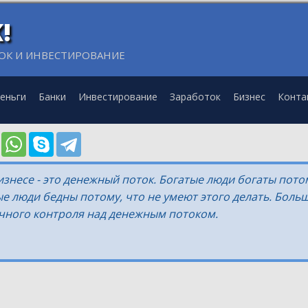
!
ОК И ИНВЕСТИРОВАНИЕ
еньги
Банки
Инвестирование
Заработок
Бизнес
Конта
знесе - это денежный поток. Богатые люди богаты пото
ые люди бедны потому, что не умеют этого делать. Бол
чного контроля над денежным потоком.