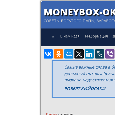
MONEYBOX-OK
СОВЕТЫ БОГАТОГО ПАПЫ, ЗАРАБОТ
.☼.
В чем идея!
Информация
Д
Самые важные слова в би
денежный поток, а бедн
вызвано недостатком ли
РОБЕРТ КИЙОСАКИ
Главная
» эфириум