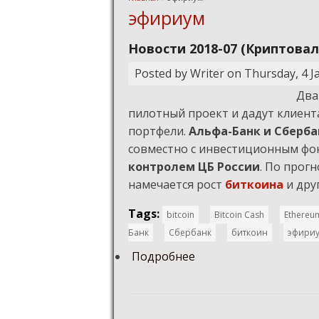
Вы здесь
эфириум
Новости 2018-07 (Криптовал
Posted by
Writer
on
Thursday, 4 J
Два
пилотный проект и дадут клие
портфели.
Альфа-Банк и Сберб
совместно с инвестиционным ф
контролем ЦБ России
. По прог
намечается рост
биткоина
и дру
Tags:
bitcoin
Bitcoin Cash
Ethereu
Банк
Сбербанк
биткоин
эфири
Подробнее
о Новости 2018-07 (К