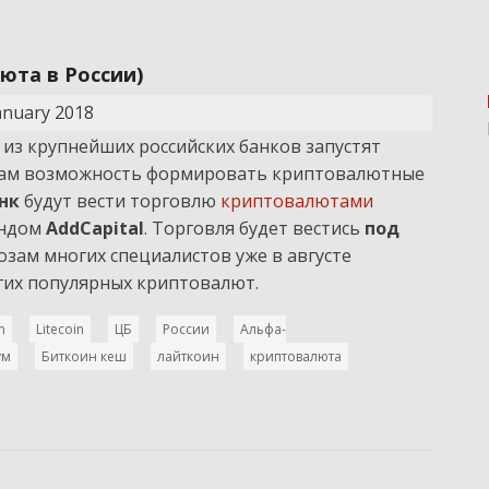
юта в России)
anuary 2018
 из крупнейших российских банков запустят
нтам возможность формировать криптовалютные
анк
будут вести торговлю
криптовалютами
ондом
AddCapital
. Торговля будет вестись
под
нозам многих специалистов уже в августе
гих популярных криптовалют.
m
Litecoin
ЦБ
России
Альфа-
ум
Биткоин кеш
лайткоин
криптовалюта
риптовалюта в России)