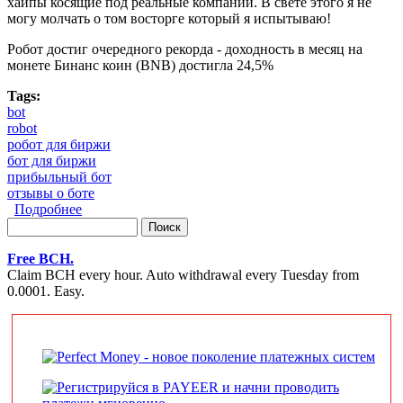
хайпы косящие под реальные компании. В свете этого я не
могу молчать о том восторге который я испытываю!
Робот достиг очередного рекорда - доходность в месяц на
монете Бинанс коин (BNB) достигла 24,5%
Tags:
bot
robot
робот для биржи
бот для биржи
прибыльный бот
отзывы о боте
Подробнее
о Новости 2019-07 (Роботы)
Поиск
Форма поиска
Free BCH.
Claim BCH every hour. Auto withdrawal every Tuesday from
0.0001. Easy.