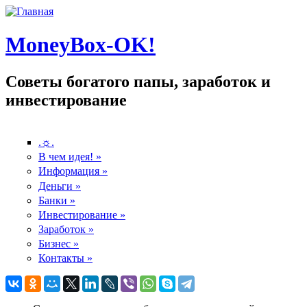
MoneyBox-OK!
Советы богатого папы, заработок и
инвестирование
.☼.
В чем идея!
»
Информация
»
Деньги
»
Банки
»
Инвестирование
»
Заработок
»
Бизнес
»
Контакты
»