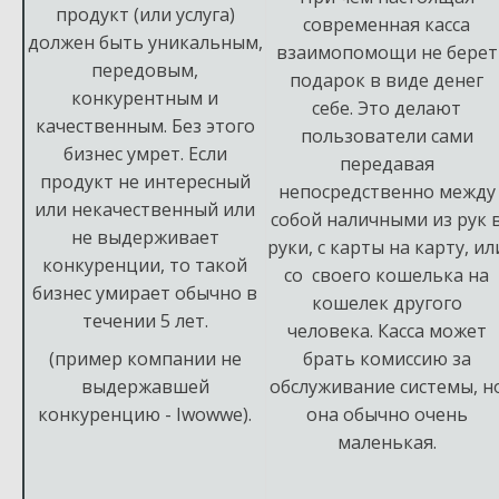
продукт (или услуга)
современная касса
должен быть уникальным,
взаимопомощи не берет
передовым,
подарок в виде денег
конкурентным и
себе. Это делают
качественным. Без этого
пользователи сами
бизнес умрет. Если
передавая
продукт не интересный
непосредственно между
или некачественный или
собой наличными из рук 
не выдерживает
руки, с карты на карту, ил
конкуренции, то такой
со своего кошелька на
бизнес умирает обычно в
кошелек другого
течении 5 лет.
человека. Касса может
(пример компании не
брать комиссию за
выдержавшей
обслуживание системы, н
конкуренцию - Iwowwe).
она обычно очень
маленькая.