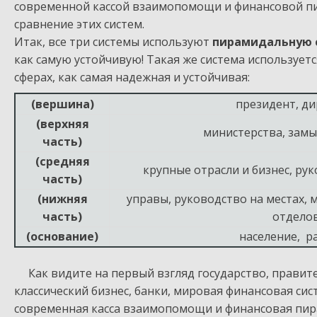
современной кассой взаимопомощи и финансовой п
сравнение этих систем.
Итак, все три системы используют
пирамидальную 
как самую устойчивую! Такая же система используетс
сферах, как самая надежная и устойчивая:
(вершина)
президент, д
(верхняя
министерства, замы
часть)
(средняя
крупные отрасли и бизнес, р
часть)
(нижняя
управы, руководство на местах, 
часть)
отдело
(основание)
население, р
Как видите на первый взгляд государство, правите
классический бизнес, банки, мировая финансовая сист
современная касса взаимопомощи и финансовая пира