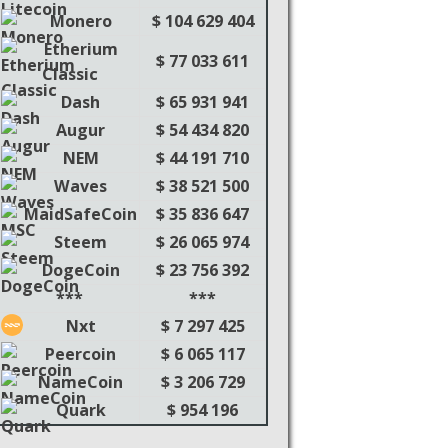
Monero
$ 104 629 404
Etherium
$ 77 033 611
Classic
Dash
$ 65 931 941
Augur
$ 54 434 820
NEM
$ 44 191 710
Waves
$ 38 521 500
MaidSafeCoin
$ 35 836 647
Steem
$ 26 065 974
DogeCoin
$ 23 756 392
***
***
Nxt
$ 7 297 425
Peercoin
$ 6 065 117
NameCoin
$ 3 206 729
Quark
$ 954 196