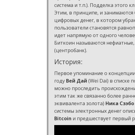
система и т.п.). Подделка этого 
Этим, в принципе, и занимаются 
цифровых денег, в котором убран
пользователи становятся равно
идет напрямую от одного челове
Биткоин называются нефиатные,
(центробанк).
История:
Первое упоминание о концепции 
году
Вей Дай
(Wei Dai) в списке
можно проследить происхожден
этим так же связанно более ран
эквивалента золота)
Ника Сзэбо
системы электронных денег опи
Bitcoin
и предшествует первый р