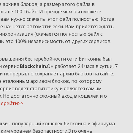
архива блоков, а размер этого файла в
льше 100 Гбайт. И прежде чем вы сможете
вам нужно скачать этот файл полностью. Когда
ие начнется автоматически. Вам придется ждать
инхронизация (скачается полностью файл с
ны это 100% независимость от других сервисов.
овышения бесперебойности сети Биткоина был
н сервис
Blockchain
.Он работает 24 часа в сутки, 7
 и непрерывно сохраняет архив блоков на сайте.
з эталонным архивом блоков, по которому
ервис ведет статитстику и является самым
 Но достаточно сложный вход в кошелек и о
Перейти>>
ase
- популярный кошелек биткоина и эфириума
оким уровнем безопастности.Это очень