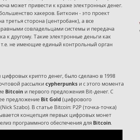
ключа может привести к краже электронных денег.
большенство хакеров. Биткоин - это проект
а третья сторона (центробанк), а все
правными совладельцами системы и передача
ка к другому. Такие электронные деньги как
 т.е. не имеющие единый контрольный орган
цифровых крипто денег, было сделано в 1998
 почтовой рассылки
cypherpunks
и с этого момента
ие
Bitcoin
и первого предложения Bit-денег. С
нее предложение
Bit Gold
(цифрового
(Nick Szabo). В статье Bitcoin: P2P (точка-точка)
сывается концепция первых цифровых монет
елиз программного обеспечения для
Bitcoin
.