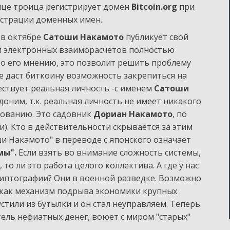
сяце троица регистрирует домен
Bitcoin.org
при
страции доменных имен.
 в октябре
Сатоши Накамото
публикует свой
 электронных взаиморасчетов полностью
По его мнению, это позволит решить проблему
 даст биткоину возможность закрепиться на
ествует реальная личность -с именем
Сатоши
вдоним, т.к. реальная личность не имеет никакого
ованию. Это садовник
Дориан Накамото
, по
и). Кто в действительности скрывается за этим
и Накамото" в переводе с японского означает
мы".
Если взять во внимание сложность системы,
 то ли это работа целого коллектива. А где у нас
иптографии? Они в военной разведке. Возможно
 как механизм подрыва экономики крупных
устили из бутылки и он стал неуправляем. Теперь
ель нефиатных денег, воюет с миром "старых"