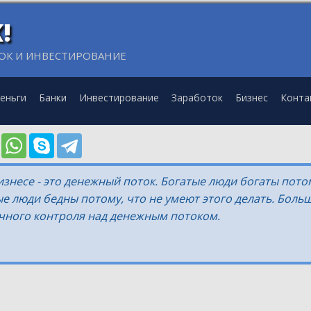
!
ОК И ИНВЕСТИРОВАНИЕ
еньги
Банки
Инвестирование
Заработок
Бизнес
Конта
знесе - это денежный поток. Богатые люди богаты пото
ые люди бедны потому, что не умеют этого делать. Бол
чного контроля над денежным потоком.