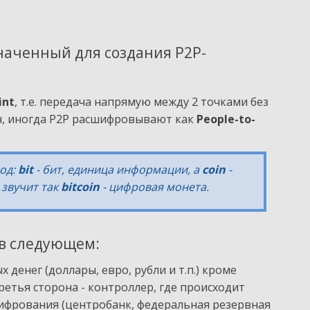
наченный для создания P2P-
int
, т.е. передача напрямую между 2 точками без
он, иногда P2P расшифровывают как
People-to-
од:
bit
- бит, единица информации, а
coin
-
 звучит так
bitcoin
- цифровая монета.
 в следующем:
денег (доллары, евро, рубли и т.п.) кроме
ретья сторона - контроллер, где происходит
ифрования (центробанк, федеральная резервная