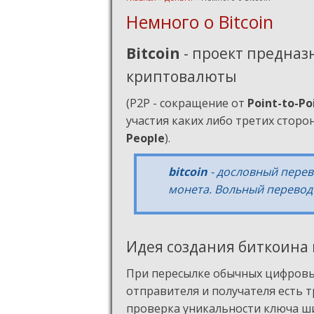
Вы здесь
Немного о Bitcoin
Bitcoin
- проект предназ
криптовалюты
(Р2Р - сокращение от
Point-to-Po
участия каких либо третих стор
People
).
bitcoin
- дословный перев
монета. Вольный перевод
Идея создания биткоина
При пересылке обычных цифровых 
отправителя и получателя есть т
проверка уникальности ключа ш