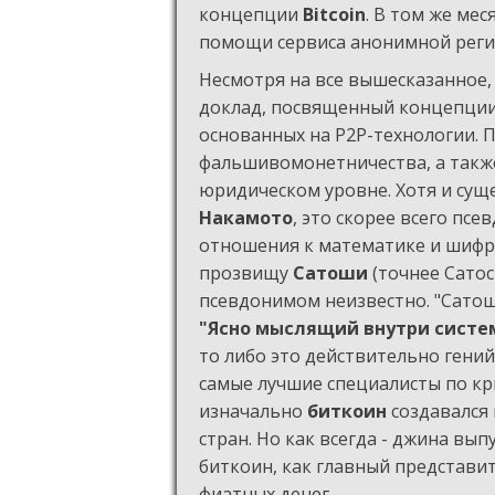
концепции
Bitcoin
. В том же ме
помощи сервиса анонимной реги
Несмотря на все вышесказанное,
доклад, посвященный концепции
основанных на P2P-технологии. 
фальшивомонетничества, а также
юридическом уровне. Хотя и сущ
Накамото
, это скорее всего псе
отношения к математике и шифр
прозвищу
Сатоши
(точнее Сатос
псевдонимом неизвестно. "Сатош
"Ясно мыслящий внутри систе
то либо это действительно гений,
самые лучшие специалисты по кр
изначально
биткоин
создавался
стран. Но как всегда - джина вып
биткоин, как главный представит
фиатных денег.