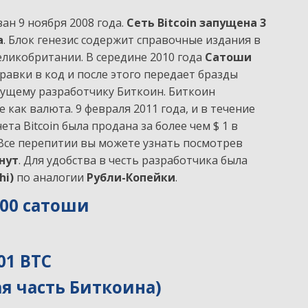
ан 9 ноября 2008 года.
Сеть Bitcoin запущена 3
а
. Блок генезис содержит справочные издания в
еликобритании. В середине 2010 года
Сатоши
авки в код и после этого передает бразды
дущему разработчику Биткоин. Биткоин
 как валюта. 9 февраля 2011 года, и в течение
ета Bitcoin была продана за более чем $ 1 в
Все перепитии вы можете узнать посмотрев
нут
. Для удобства в честь разработчика была
hi)
по аналогии
Рубли-Копейки
.
000 сатоши
01 BTC
я часть Биткоина)