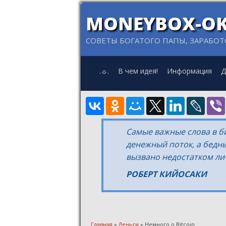
MONEYBOX-OK
СОВЕТЫ БОГАТОГО ПАПЫ, ЗАРАБОТ
.☼.
В чем идея!
Информация
Д
Самые важные слова в би
денежный поток, а бедн
вызвано недостатком ли
РОБЕРТ КИЙОСАКИ
Главная
»
Деньги
» Немного о Bitcoin