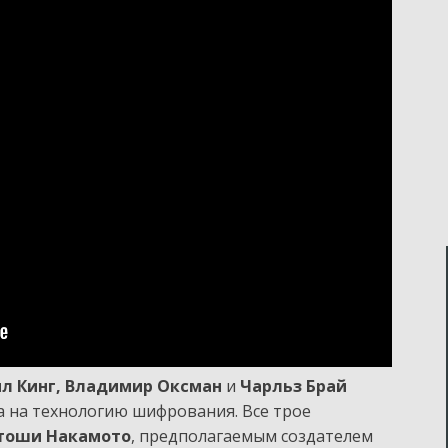
л Кинг, Владимир Оксман
и
Чарльз Брай
а на технологию шифрования. Все трое
тоши Накамото
, предполагаемым создателем