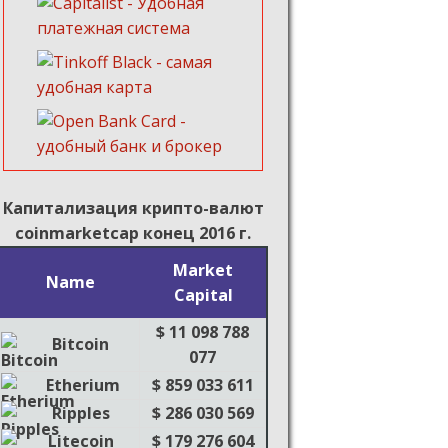
Капитализация крипто-валют
coinmarketcap конец 2016 г.
Market
Name
Capital
$ 11 098 788
Bitcoin
077
Etherium
$ 859 033 611
Ripples
$ 286 030 569
Litecoin
$ 179 276 604